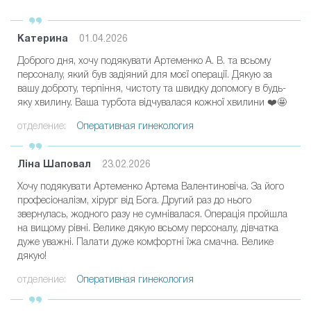
Катерина
01.04.2026
Доброго дня, хочу подякувати Артеменко А. В. та всьому
персоналу, який був задіяний для моєї операції. Дякую за
вашу доброту, терпіння, чистоту та швидку допомогу в будь-
яку хвилину. Ваша турбота відчувалася кожної хвилини ❤️🤩
отделение:
Оперативная гинекология
Ліна Шаповал
23.02.2026
Хочу подякувати Артеменко Артема Валентиновіча. За його
професіоналізм, хірург від Бога. Другий раз до нього
звернулась, жодного разу не сумнівалася. Операція пройшла
на вищому рівні. Велике дякую всьому персоналу, дівчатка
дуже уважні. Палати дуже комфортні їжа смачна. Велике
дякую!
отделение:
Оперативная гинекология