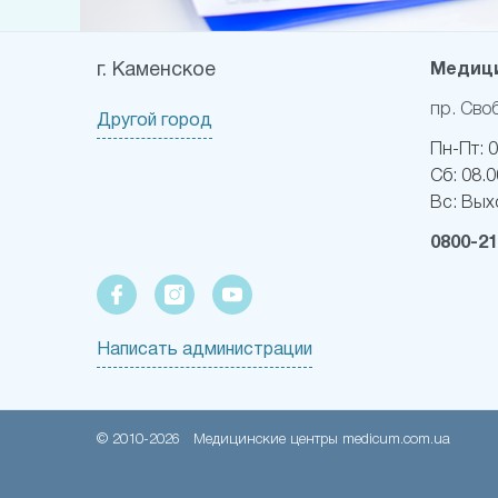
г. Каменское
Медици
пр. Сво
Другой город
Пн-Пт:
0
Сб:
08.0
Вс:
Вых
0800-21
Написать администрации
© 2010-
2026
Медицинские центры medicum.com.ua