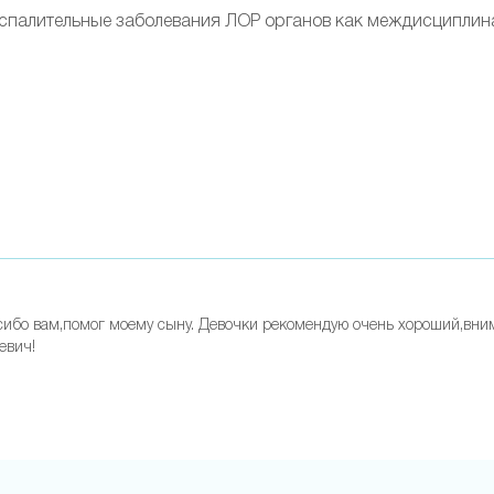
оспалительные заболевания ЛОР органов как междисциплин
сибо вам,помог моему сыну. Девочки рекомендую очень хороший,вни
евич!