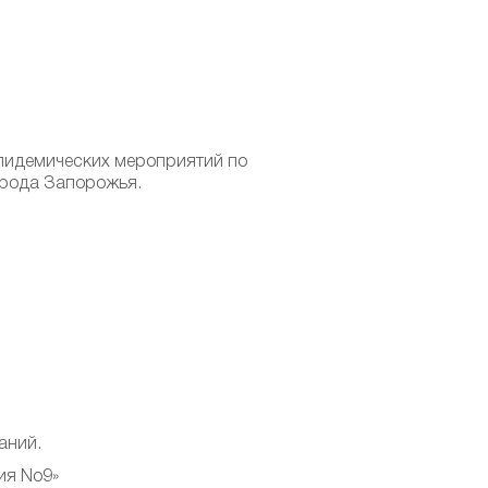
эпидемических мероприятий по
орода Запорожья.
аний.
ия No9»