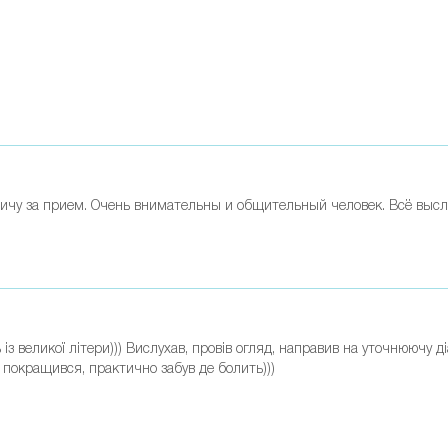
ичу за прием. Очень внимательны и общительный человек. Всё высл
з великої літери))) Вислухав, провів огляд, направив на уточнюючу 
 покращився, практично забув де болить)))