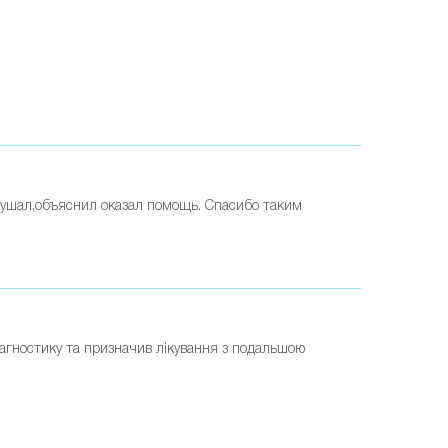
ушал,объяснил оказал помощь. Спасибо таким
діагностику та призначив лікування з подальшою