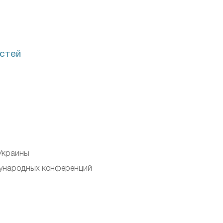
остей
 Украины
дународных конференций