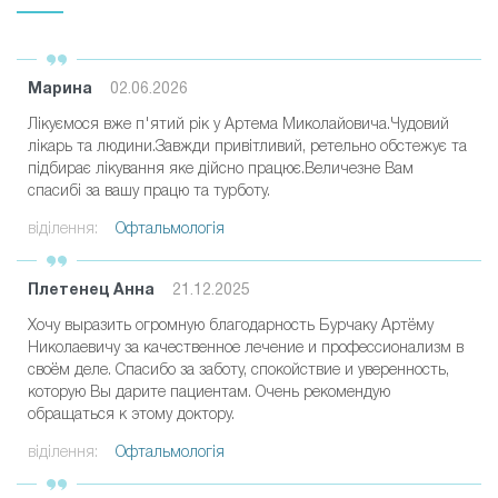
Марина
02.06.2026
Лікуємося вже п'ятий рік у Артема Миколайовича.Чудовий
лікарь та людини.Завжди привітливий, ретельно обстежує та
підбирає лікування яке дійсно працює.Величезне Вам
спасибі за вашу працю та турботу.
віділення:
Офтальмологія
Плетенец Анна
21.12.2025
Хочу выразить огромную благодарность Бурчаку Артёму
Николаевичу за качественное лечение и профессионализм в
своём деле. Спасибо за заботу, спокойствие и уверенность,
которую Вы дарите пациентам. Очень рекомендую
обращаться к этому доктору.
віділення:
Офтальмологія