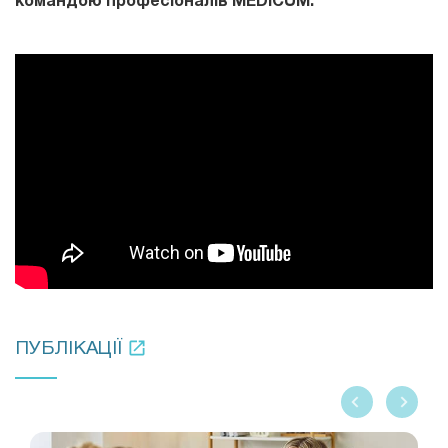
командою професіоналів MEDICUM.
ПУБЛІКАЦІЇ